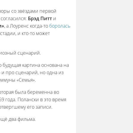
воры со звёздами первой
о согласился:
Брэд Питт
и
и»
, а Лоуренс когда-то
боролась
стадии, и кто-то может
иозный сценарий.
о будущая картина основана на
 и про сценарий, но одна из
оммуны «Семья».
которая была беременна во
9 года. Полански в это время
отвергшему его записи.
 ещё два фильма.