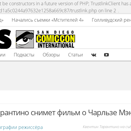
be constructors in a future version of PHP; TrustlinkClient has
fd1a5c0244a97632e1258a669c87/trustlink.php on line 2
д»
Начались съемки «Мстителей 4»
Голливудский ре
зии
Подкасты
Обзоры
Статьи
арантино снимет фильм о Чарльзе Мэ
ографии режиссёра
Квентин Тарантино на съё