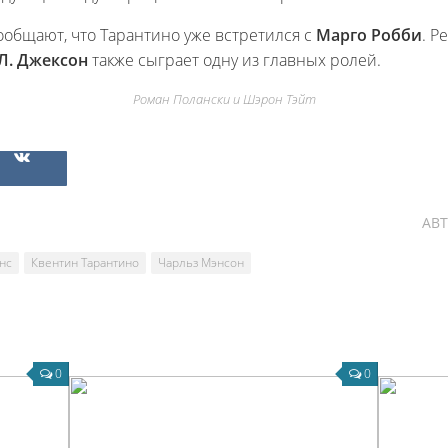
общают, что Тарантино уже встретился с
Марго Робби
. Р
Л. Джексон
также сыграет одну из главных ролей.
Роман Полански и Шэрон Тэйт
АВ
нс
Квентин Тарантино
Чарльз Мэнсон
0
0