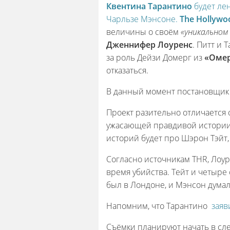
Квентина Тарантино
будет ле
Чарльзе Мэнсоне.
The Hollywo
величины о своём
«уникальном 
Дженнифер Лоуренс
. Питт и 
за роль Дейзи Домерг из
«Омер
отказаться.
В данный момент постановщи
Проект разительно отличается 
ужасающей правдивой истории, 
историй будет про Шэрон Тэйт,
Согласно источникам THR, Лоу
время убийства. Тейт и четыре
был в Лондоне, и Мэнсон думал
Напомним, что Тарантино
заяв
Съёмки планируют начать в сл