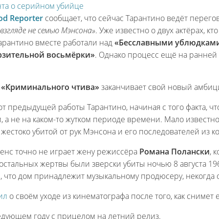
нта о серийном убийце
od Reporter
сообщает, что сейчас Тарантино ведёт перего
взгляде не семью Мэнсона»
.
Уже известно о двух актёрах, кт
Тарантино вместе работали над
«Бесславными ублюдкам
зительной восьмёрки»
. Однако процесс ещё на ранней 
к
«Криминального чтива»
заканчивает свой новый амбиц
от предыдущей работы Тарантино, начиная с того факта, чт
а не на каком-то жутком периоде времени. Мало известно
 жестоко убитой от рук Мэнсона и его последователей из к
ренс точно не играет жену режиссёра
Романа Полански
, 
 остальных жертвы были зверски убиты ночью 8 августа 196
, что дом принадлежит музыкальному продюсеру, некогда 
ил
о своём уходе из кинематографа после того, как снимет
едующем году с прицелом на летний релиз.