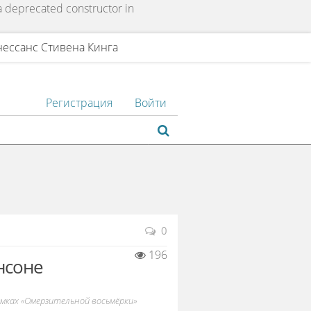
 a deprecated constructor in
нессанс Стивена Кинга
Регистрация
Войти
0
196
нсоне
мках «Омерзительной восьмёрки»