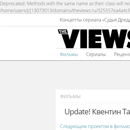
Deprecated: Methods with the same name as their class will not 
/home/users/j/j13073013/domains/theviews.ru/325557ea4a4c
Концепты сериала «Судья Дред
Фильмы
Сериалы
Рецен
ФИЛЬМЫ
Update! Квентин Т
Следующим проектом в фильм