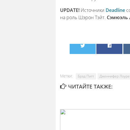
UPDATE!
Источники
Deadline
со
на роль Шэрон Тэйт.
Сэмюэль 
Метки:
Брэд Питт
Дженнифер Лоуре
ЧИТАЙТЕ ТАКЖЕ: