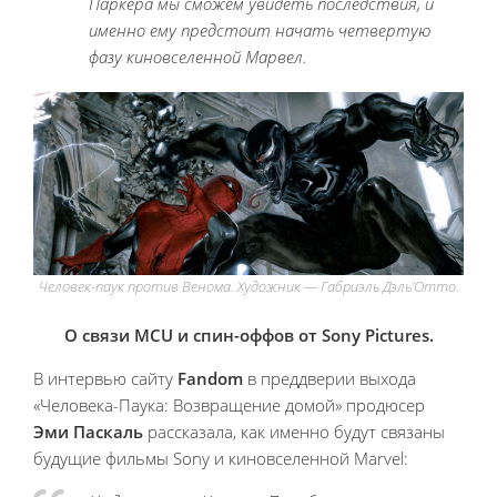
Паркера мы сможем увидеть последствия, и
именно ему предстоит начать четвертую
фазу киновселенной Марвел.
Человек-паук против Венома. Художник — Габриэль Дэль’Отто.
О связи MCU и спин-оффов от Sony Pictures.
В интервью сайту
Fandom
в преддверии выхода
«Человека-Паука: Возвращение домой» продюсер
Эми Паскаль
рассказала, как именно будут связаны
будущие фильмы Sony и киновселенной Marvel: