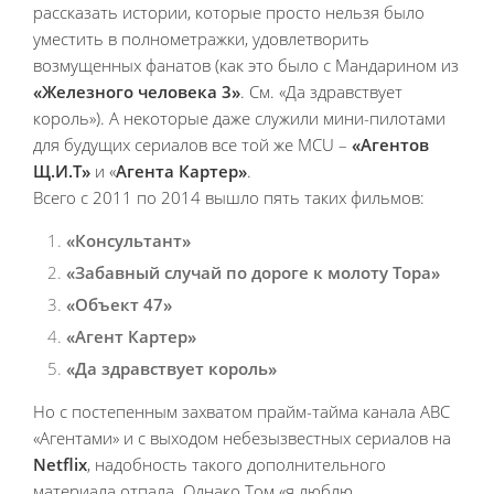
рассказать истории, которые просто нельзя было
уместить в полнометражки, удовлетворить
возмущенных фанатов (как это было с Мандарином из
«Железного человека 3»
. См. «Да здравствует
король»). А некоторые даже служили мини-пилотами
для будущих сериалов все той же MCU –
«Агентов
Щ.И.Т»
и «
Агента Картер»
.
Всего с 2011 по 2014 вышло пять таких фильмов:
«Консультант»
«Забавный случай по дороге к молоту Тора»
«Объект 47»
«Агент Картер»
«Да здравствует король»
Но с постепенным захватом прайм-тайма канала ABC
«Агентами» и с выходом небезызвестных сериалов на
Netflix
, надобность такого дополнительного
материала отпала. Однако Том «я люблю