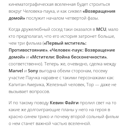
кинематографическая вселенная будет строиться
вокруг Человека-паука, и как сиквел
«Возвращения
домой»
послужит началом четвертой фазы.
Когда дружелюбный сосед таки оказался в
MCU
, мало
кто предполагал, что его история затронет больше,
чем три фильма (
«Первый мститель:
Противостояние»
,
«Человек-паук: Возвращение
домой»
и
«Мстители: Война бесконечности»
,
соответственно). Теперь же, очевидно, сделка между
Marvel
и
Sony
выгодна обеим сторонам, посему
участие Паучка наравне с такими персонажами как:
Капитан Америка, Железный человек, Тор — даже не
вызывает вопросов.
И по такому поводу
Кевин Файги
пролил свет на то
какие же долгоиграющие планы у него на героя в
красно-синем трико и почему второй сольный фильм
о нем станет важной частью вселенной.