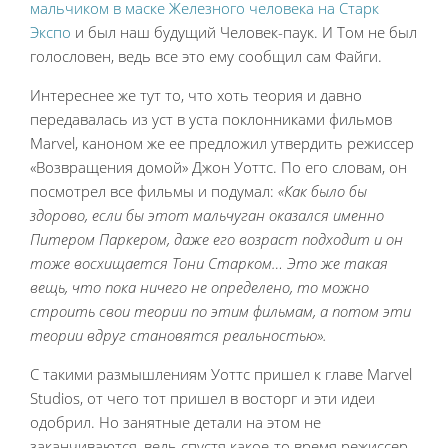
мальчиком в маске Железного человека на Старк
Экспо
и был наш будущий Человек-паук. И Том не был
голословен, ведь все это ему сообщил сам Файги.
Интереснее же тут то, что хоть теория и давно
передавалась из уст в уста поклонниками фильмов
Marvel, каноном же ее предложил утвердить режиссер
«Возвращения домой» Джон Уоттс. По его словам, он
посмотрел все фильмы и подумал:
«Как было бы
здорово, если бы этот мальчуган оказался именно
Питером Паркером, даже его возраст подходит и он
тоже восхищается Тони Старком… Это же такая
вещь, что пока ничего не определено, то можно
строить свои теории по этим фильмам, а потом эти
теории вдруг становятся реальностью».
С такими размышлениям Уоттс пришел к главе Marvel
Studios, от чего тот пришел в восторг и эти идеи
одобрил. Но занятные детали на этом не
заканчиваются, ведь спустя какое-то время режиссер