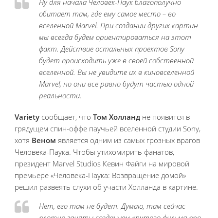
Ну для начала Человек-Паук благополучно
обитает там, где ему самое место – во
вселенной Marvel. При создании других картин
мы всегда будем ориентироваться на этот
факт. Действие остальных проектов Sony
будет происходить уже в своей собственной
вселенной. Вы не увидите их в киновселенной
Marvel, но они всё равно будут частью одной
реальности.
Variety
сообщает, что
Том Холланд
не появится в
грядущем спин-оффе паучьей вселенной студии Sony,
хотя
Веном
является одним из самых грозных врагов
Человека-Паука. Чтобы утихомирить фанатов,
президент Marvel Studios Кевин Файги на мировой
премьере «Человека-Паука: Возвращение домой»
решил развеять слухи об участи Холланда в картине.
Нет, его там не будет. Думаю, там сейчас
плотно заняты созданием крутого фильма про