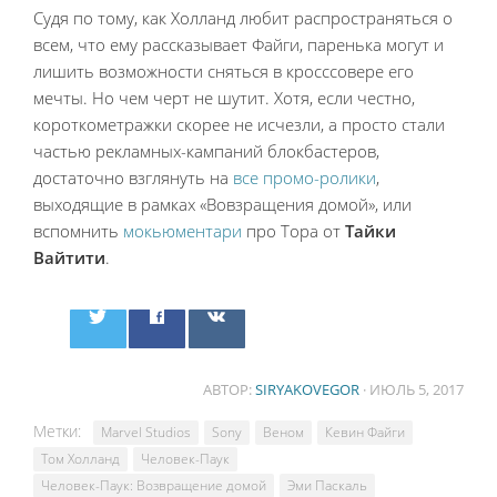
Судя по тому, как Холланд любит распространяться о
всем, что ему рассказывает Файги, паренька могут и
лишить возможности сняться в кросссовере его
мечты. Но чем черт не шутит. Хотя, если честно,
короткометражки скорее не исчезли, а просто стали
частью рекламных-кампаний блокбастеров,
достаточно взглянуть на
все
промо-ролики
,
выходящие в рамках «Вовзращения домой», или
вспомнить
мокьюментари
про Тора от
Тайки
Вайтити
.
АВТОР:
SIRYAKOVEGOR
· ИЮЛЬ 5, 2017
Метки:
Marvel Studios
Sony
Веном
Кевин Файги
Том Холланд
Человек-Паук
Человек-Паук: Возвращение домой
Эми Паскаль