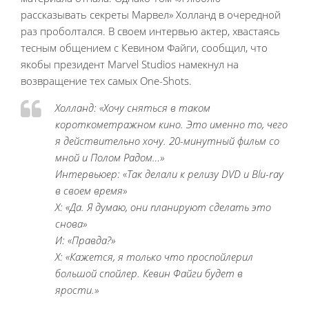
рассказывать секреты Марвел» Холланд в очередной
раз проболтался. В своем интервью актер, хвастаясь
тесным общением с Кевином Файги, сообщил, что
якобы президент Marvel Studios намекнул на
возвращение тех самых One-Shots.
Холланд:
«Хочу сняться в таком
короткометражном кино. Это именно то, чего
я действительно хочу. 20-минутный фильм со
мной и Полом Радом…»
Интервьюер:
«Так делали к релизу DVD и Blu-ray
в своем время»
Х:
«Да. Я думаю, они планируют сделать это
снова»
И:
«Правда?»
Х:
«Кажется, я только что проспойлерил
большой спойлер. Кевин Файги будет в
ярости.»