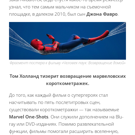
узнал, что тем самым мальчиком на съемочной
площадке, в далеком 2010, был сын
Джона Фавро
.
Фрагмент постера к фильму «Человек-паук: Возвращение домой»
Том Холланд тизерит возвращение марвеловских
короткометражек.
До того, как каждый фильм о супергероях стал
насчитывать по пять послетитровых сцен,
существовали короткометражки — так называемые
Marvel One-Shots
. Они служили дополнением на Blu-
ray или DVD-изданиях. Помимо развлекательной
функции, фильмы помогали расширить вселенную,