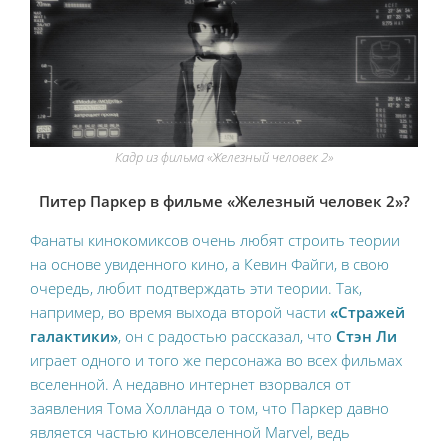
Кадр из фильма «Железный человек 2»
Питер Паркер в фильме «Железный человек 2»?
Фанаты кинокомиксов очень любят строить теории
на основе увиденного кино, а Кевин Файги, в свою
очередь, любит подтверждать эти теории. Так,
например, во время выхода второй части
«Стражей
галактики»
, он с радостью рассказал, что
Стэн Ли
играет одного и того же персонажа во всех фильмах
вселенной. А недавно интернет взорвался от
заявления Тома Холланда о том, что Паркер давно
является частью киновселенной Marvel,
ведь