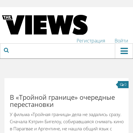
Регистрация
Войти
Фильмы
Сериалы
Рецензии
0
Подкасты
В «Тройной границе» очередные
Обзоры
перестановки
Статьи
У фильма «Тройная граница» дела не задались сразу.
Сначала Кэтрин Бигелоу, собиравшаяся снимать кино
в Парагвае и Аргентине, не нашла общий язык с