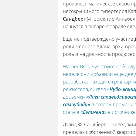
произнеся магическое слово п
несокрушимого супергероя Кап
Сандберг
(«Проклятие Аннабель
начнутся в январе-феврале сле
Еще не подтверждено участие
роли Черного Адама, архи-враг
роль и на должность продюсе
Warner Bros. чувствуют себя о
неделе они добавили еще две 
разработке находится ряд карт
режиссера, сиквел
«Чудо-жен
досъемки
«Лиги справедливос
самоубийц»
в скором времени з
статусе
«Бэтмена»
в источнике
Дэвид Ф. Сандберг — шведский
пределах собственной квартиры