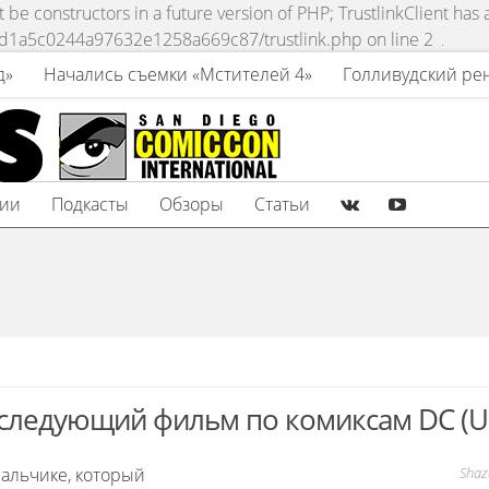
be constructors in a future version of PHP; TrustlinkClient has
fd1a5c0244a97632e1258a669c87/trustlink.php on line 2
д»
Начались съемки «Мстителей 4»
Голливудский ре
зии
Подкасты
Обзоры
Статьи
 следующий фильм по комиксам DC (U
мальчике, который
Sha