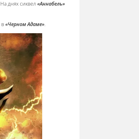
. На днях сиквел
«Аннабель»
я в
«Черном Адаме»
.