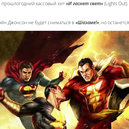
ал прошлогодний кассовый хит
«И гаснет свет»
(Lights Out)
эйн Джонсон не будет сниматься в
«Шазаме!»
, но останетс