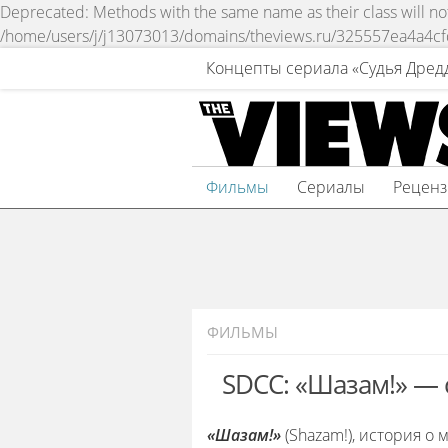
Deprecated: Methods with the same name as their class will not 
/home/users/j/j13073013/domains/theviews.ru/325557ea4a4c
Концепты сериала «Судья Дред
Фильмы
Сериалы
Рецен
ФИЛЬМЫ
SDCC: «Шазам!» —
«Шазам!»
(Shazam!), история о 