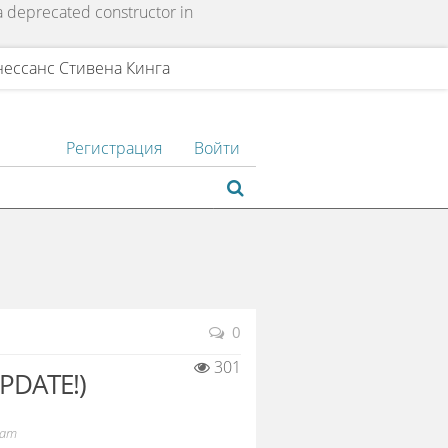
 a deprecated constructor in
нессанс Стивена Кинга
Регистрация
Войти
0
301
PDATE!)
zam