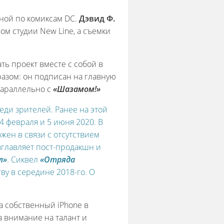
ной по комиксам DC.
Дэвид Ф.
ом студии New Line, а съемки
ать проект вместе с собой в
азом: он подписан на главную
параллельно с
«Шазамом!»
реди зрителей. Ранее на этой
 февраля и 5 июня 2020. В
жен в связи с отсутствием
зглавляет пост-продакшн и
л»
. Сиквел
«Отряда
ву в середине 2018-го. О
 собственный iPhone в
а внимание на талант и