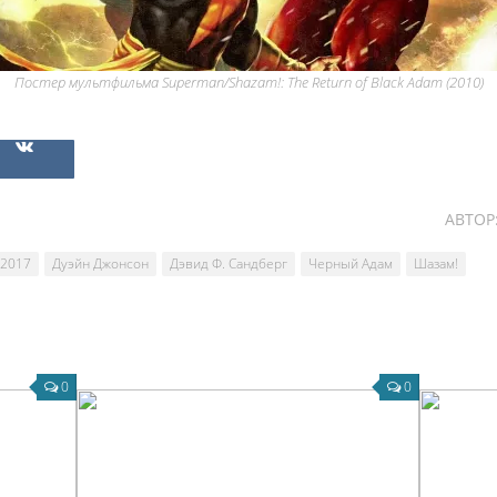
Постер мультфильма Superman/Shazam!: The Return of Black Adam (2010)
АВТОР
 2017
Дуэйн Джонсон
Дэвид Ф. Сандберг
Черный Адам
Шазам!
0
0