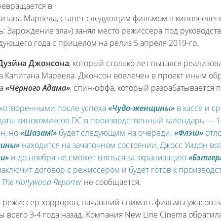
ревращается в
итана Марвела, станет следующим фильмом в киновселен
: Зарождение зла») занял место режиссера под руководств
дующего года с прицелом на релиз 5 апреля 2019-го.
Дуэйна Джонсона
, который столько лет пытался реализов
а Капитана Марвела. Джонсон вовлечен в проект иным обр
ра
«Черного Адама»
, спин-оффа, который разрабатывается 
духотворенными после успеха
«Чудо-женщины»
в кассе и с
даты кинокомиксов DC в производственный календарь — 14
ин, но
«Шазам!»
будет следующим на очереди.
«Флэш»
отло
щины»
находится на зачаточном состоянии, Джосс Уидон во
ти»
и до ноября не сможет взяться за экранизацию
«Бэтгер
аключит договор с режиссером и будет готов к производст
The Hollywood Reporter
не сообщается.
 режиссер хорроров, начавший снимать фильмы ужасов на
 всего 3-4 года назад. Компания New Line Cinema обратил