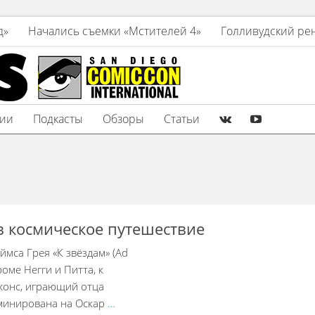
д»
Начались съемки «Мстителей 4»
Голливудский ре
зии
Подкасты
Обзоры
Статьи
 в космическое путешествие
ймса Грея «К звёздам» (Ad
роме Негги и Питта, к
жонс, играющий отца
минирована на Оскар
…