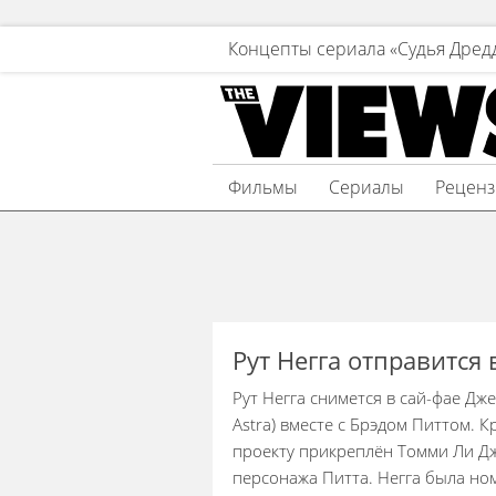
Концепты сериала «Судья Дред
Фильмы
Сериалы
Рецен
Рут Негга отправится
Рут Негга снимется в сай-фае Дже
Astra) вместе с Брэдом Питтом. К
проекту прикреплён Томми Ли Д
персонажа Питта. Негга была но