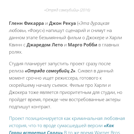
«Отряд самоубийц» (2016)
Гленн Фикарра
и
Джон Рекуа
(
«Эта дурацкая
любовь», «Фокус»
) напишут сценарий и снимут на
данном этапе безымянный фильм о Джокере и Харли
Квинн с
Джаредом Лето
и
Марго Робби
в главных
ролях.
Студия планирует запустить проект сразу после
релиза
«Отряда самоубийц 2»
. Сиквел в данный
момент срочно ищет режиссера, готового к
скорейшему началу съемок. Фильм про Харли и
Джокера тоже является приоритетным для студии, но
пройдет время, прежде чем востребованные актеры
подпишут контракт.
Проект позиционируется как криминальная любовная
история, что-то вроде сумасшедшей версии
«Как
Гарри встретил Салли»
.В то же время Warner Bros.