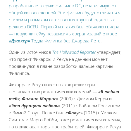
разрабатывает серию фильмов DC, независимую от
общей киновселенной. Эти фильмы будут отличаться
стилем и размахом от основных крупнобюджетных
релизов DCEU. Первый из таких был объявлен вчера
— новую линейку независимых экранизаций откроет
«Джокер»
Тодда Филипса без Джареда Лето
.
Один из источников
The Hollywood Reporter
утверждает,
что проект Фикарры и Рекуа на данный момент
продвинулся в плане разработки дальше картины
Филлипса.
Фикарра и Рекуа известны как режиссеры
нестандартных романтических комедий —
«Я люблю
тебя, Филлип Моррис»
(2009) с Джимом Керри и
«Эта дурацкая любовь»
(2011) с Райаном Гослингом
и Эммой Стоун. Позже был
«Фокус»
(2015) с Уиллом
Смитом и Марго Робби, тоже романтическая комедия,
но в виде авантюры про грабителей. Фикарра и Рекуа