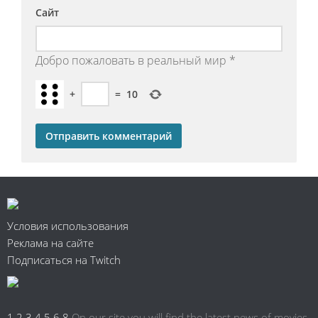
Сайт
Добро пожаловать в реальный мир
*
+
=
10
Условия использования
Реклама на сайте
Подписаться на Twitch
1
2
3
4
5
6
8
On our site you will find the latest news of movies