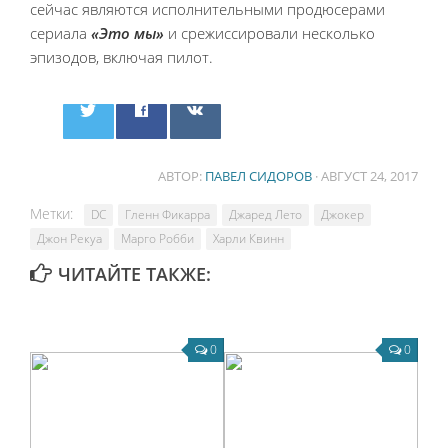
сейчас являются исполнительными продюсерами
сериала
«Это мы»
и срежиссировали несколько
эпизодов, включая пилот.
АВТОР:
ПАВЕЛ СИДОРОВ
· АВГУСТ 24, 2017
Метки:
DC
Гленн Фикарра
Джаред Лето
Джокер
Джон Рекуа
Марго Робби
Харли Квинн
ЧИТАЙТЕ ТАКЖЕ:
0
0