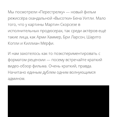
Мы посмотрели «Перестрелку» — новый фильм
режиссёра скандальной «Высотки» Бена Уитли. Мало
того, что у картины Мартин Скорсезе в
исполнительных продюсерах, так среди актёров ещё
такие лица, как Арми Хаммер, Бри Ларсон, Шарлто
Копли и Киллиан Мёрфи.
И нам захотелось как-то поэкспериментировать с
форматом рецензии — посему встречайте краткий
видео-обзор фильма. Очень краткий, правда.
Начитано единым дублем одним волнующимся
админом.