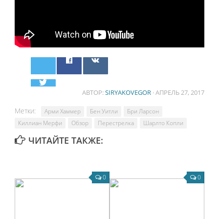
АВТОР:
SIRYAKOVEGOR
· АПРЕЛЬ 27, 2017
Метки:
Арми Хаммер
Бен Уитли
Бри Ларсон
Киллиан Мерфи
Обзор
Перестрелка
Шарлто Копли
ЧИТАЙТЕ ТАКЖЕ:
0
0