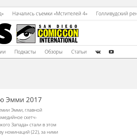
д»
Начались съемки «Мстителей 4»
Голливудский ре
зии
Подкасты
Обзоры
Статьи
ю Эмми 2017
мии Эмми, главной
омедийное скетч-
икого Запада» стали в этом
у номинаций (22), за ними